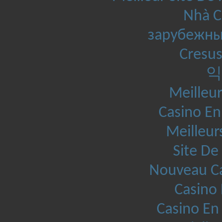
Nhà C
зарубежны
Cresus
익
Meilleur
Casino En
Meilleur
Site De
Nouveau Ca
Casino 
Casino En 