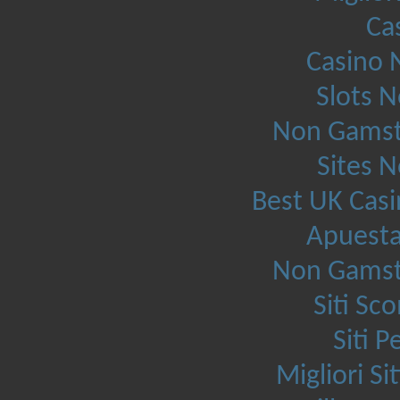
Ca
Casino 
Slots 
Non Gamst
Sites 
Best UK Cas
Apuesta
Non Gamst
Siti Sc
Siti 
Migliori S