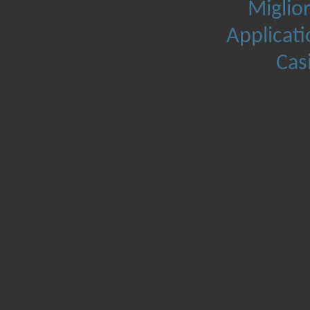
Miglior
Applicati
Cas