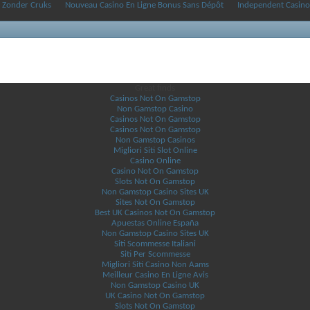
 Zonder Cruks
Nouveau Casino En Ligne Bonus Sans Dépôt
Independent Casin
Great finds
Casinos Not On Gamstop
Non Gamstop Casino
Casinos Not On Gamstop
Casinos Not On Gamstop
Non Gamstop Casinos
Migliori Siti Slot Online
Casino Online
Casino Not On Gamstop
Slots Not On Gamstop
Non Gamstop Casino Sites UK
Sites Not On Gamstop
Best UK Casinos Not On Gamstop
Apuestas Online España
Non Gamstop Casino Sites UK
Siti Scommesse Italiani
Siti Per Scommesse
Migliori Siti Casino Non Aams
Meilleur Casino En Ligne Avis
Non Gamstop Casino UK
UK Casino Not On Gamstop
Slots Not On Gamstop