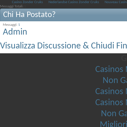
Casino Zonder Cruks
Nederlandse Casino Zonder Cruks
Nouveau Casin
Messaggi Totali
1
Chi Ha Postato?
Messaggi
1
Admin
Visualizza Discussione & Chiudi Fi
G
Casinos
Non G
Casinos
Casinos
Non Ga
Migliori