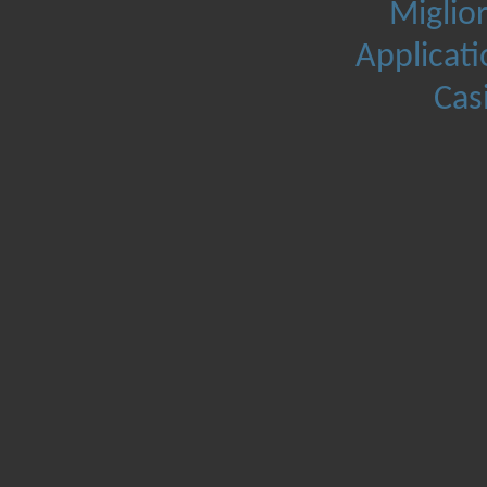
Miglior
Applicati
Cas