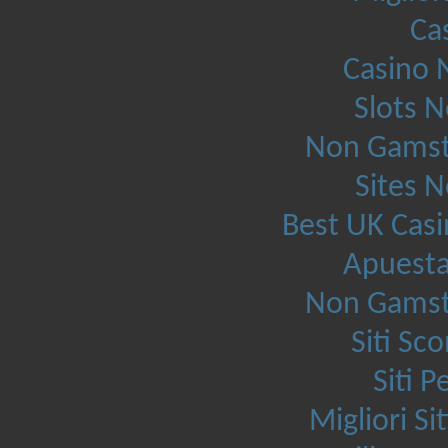
Ca
Casino 
Slots 
Non Gamst
Sites 
Best UK Cas
Apuesta
Non Gamst
Siti Sc
Siti 
Migliori S