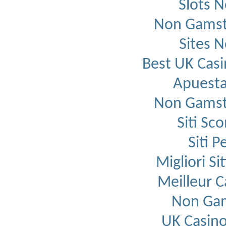
Slots 
Non Gamst
Sites 
Best UK Cas
Apuesta
Non Gamst
Siti Sc
Siti 
Migliori S
Meilleur C
Non Gam
UK Casin