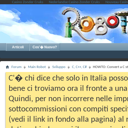
Casino Zonder Cruks
Nederlandse Casino Zonder Cruks
Nouveau Casin
Articoli
Cos'� Nuovo?
Forum
Main Robot
Sviluppo
C, C++, C#
HOWTO: Convert a C str
C'� chi dice che solo in Italia pos
bene ci troviamo ora il fronte a una
Quindi, per non incorrere nelle imp
sottocommissioni con compiti specifi
(vedi il link in fondo alla pagina) a