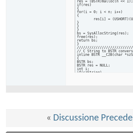
res = (BSTR)malloc(n << 1);

if(res)

{

for(i = 0; i < n; i++)

{

	res[i] = (USHORT)(UCHAR)szString[i];

}

}

}

bs = SysAllocString(res);

free(res);

return bs;

}

///////////////////////////
// C String to BSTR convers
inline BSTR __C2B(char *szS
{

BSTR bs;

BSTR res = NULL;

int i;

if(szString)

{

res = (BSTR)malloc(dwExactS
if(res)

{

for(i = 0; i < dwExactSize;
{

	res[i] = (USHORT)(UCHAR)szString[i];

}

}

}

bs = SysAllocStringLen(res,
free(res);

«
Discussione Preced
return bs;

}

///////////////////////////
// BSTR to C String convers