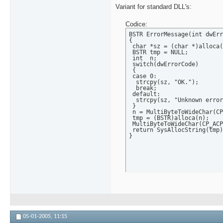
Variant for standard DLL's:
Codice:
BSTR ErrorMessage(int dwErr
{

 char *sz = (char *)alloca(
 BSTR tmp = NULL;

 int  n;

 switch(dwErrorCode)

 {

 case 0:

  strcpy(sz, "OK.");

  break;

 default:

  strcpy(sz, "Unknown error
 }

 n = MultiByteToWideChar(CP
 tmp = (BSTR)alloca(n);

 MultiByteToWideChar(CP_ACP
 return SysAllocString(tmp)
}
05-01-2005,
11:15