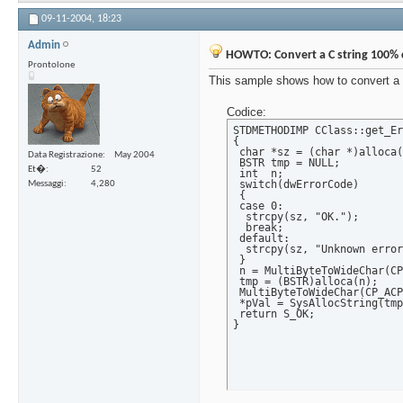
09-11-2004,
18:23
Admin
HOWTO: Convert a C string 100% c
Prontolone
This sample shows how to convert a C
Codice:
STDMETHODIMP CClass::get_Er
{

 char *sz = (char *)alloca(
Data Registrazione
May 2004
 BSTR tmp = NULL;

Et�
52
 int  n;

 switch(dwErrorCode)

Messaggi
4,280
 {

 case 0:

  strcpy(sz, "OK.");

  break;

 default:

  strcpy(sz, "Unknown error
 }

 n = MultiByteToWideChar(CP
 tmp = (BSTR)alloca(n);

 MultiByteToWideChar(CP_ACP
 *pVal = SysAllocString(tmp
 return S_OK;

}