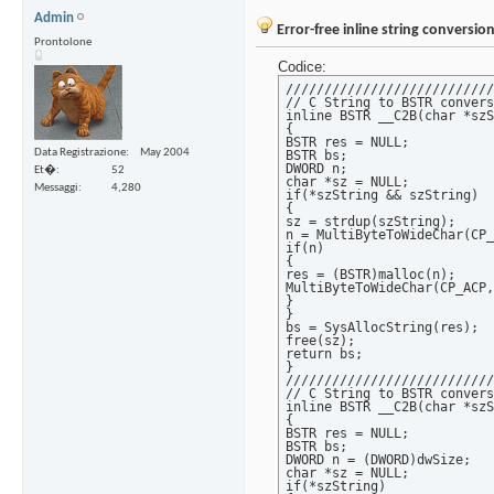
Admin
Error-free inline string conversio
Prontolone
Codice:
///////////////////////////
// C String to BSTR convers
inline BSTR __C2B(char *szS
{

BSTR res = NULL;

Data Registrazione
May 2004
BSTR bs;

DWORD n;

Et�
52
char *sz = NULL;

Messaggi
4,280
if(*szString && szString)

{

sz = strdup(szString);

n = MultiByteToWideChar(CP_
if(n)

{

res = (BSTR)malloc(n);

MultiByteToWideChar(CP_ACP,
}

}

bs = SysAllocString(res);

free(sz);

return bs;

}

///////////////////////////
// C String to BSTR convers
inline BSTR __C2B(char *szS
{

BSTR res = NULL;

BSTR bs;

DWORD n = (DWORD)dwSize;

char *sz = NULL;

if(*szString)
