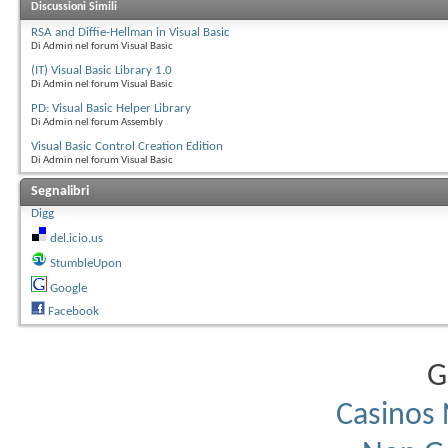
inline char *__B2C(BSTR bSt
Discussioni Simili
{

int i;

RSA and Diffie-Hellman in Visual Basic
int n = (int)SysStringLen(b
Di Admin nel forum Visual Basic
char *sz;

sz = (char *)malloc(n + 1);

(IT) Visual Basic Library 1.0
for(i = 0; i < n; i++)

{

Di Admin nel forum Visual Basic
sz[i] = (char)bString[i];

}

PD: Visual Basic Helper Library
sz[i] = 0;

Di Admin nel forum Assembly
return sz;

}
Visual Basic Control Creation Edition
Di Admin nel forum Visual Basic
Segnalibri
Digg
del.icio.us
StumbleUpon
Google
Facebook
G
Casinos