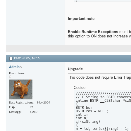
{

sz = (char *)malloc(dwSize)
memcpy(sz, szString, dwSize
n = MultiByteToWideChar(CP_
if(n)

Important note
:
{

res = (BSTR)malloc(n);

MultiByteToWideChar(CP_ACP,
}

Enable Runtime Exceptions
must b
}

this option to ON does not increase y
bs = SysAllocStringLen(res,
free(sz);

return bs;

}

///////////////////////////
// BSTR to C String convers
inline char *__B2C(BSTR bSt
13-01-2005,
16:16
{

int i;

Admin
int n = (int)SysStringLen(b
Upgrade
char *sz;

Prontolone
sz = (char *)malloc(n + 1);

This code does not require Error Trap
for(i = 0; i < n; i++)

{

sz = (char)bString[i];

Codice:
}

sz[i] = 0;

///////////////////////////
return sz;

// C String to BSTR convers
}
inline BSTR __C2B(char *szS
Data Registrazione
May 2004
{

BSTR bs;

Et�
52
BSTR res = NULL;

Messaggi
4,280
int i;

int n;

if(szString)

{

n = lstrlen(szString) + 1;
