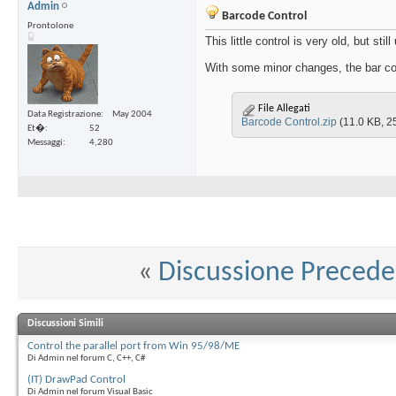
Admin
Barcode Control
Prontolone
This little control is very old, but sti
With some minor changes, the bar co
File Allegati
Data Registrazione
May 2004
Barcode Control.zip‎
(11.0 KB, 2
Et�
52
Messaggi
4,280
«
Discussione Preced
Discussioni Simili
Control the parallel port from Win 95/98/ME
Di Admin nel forum C, C++, C#
(IT) DrawPad Control
Di Admin nel forum Visual Basic