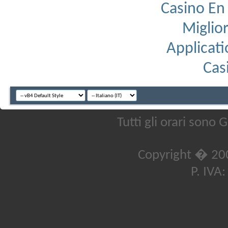
Casino En 
Miglior
Applicati
Cas
Tutti gli orari sono
Copyright � 20
P. IVA