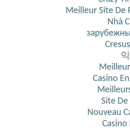
Meilleur Site De 
Nhà C
зарубежны
Cresus
익
Meilleur
Casino En
Meilleur
Site De
Nouveau Ca
Casino 