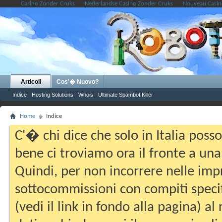
Casino Zonder Cruks
Nederlandse Casino Zonder Cruks
Nouveau Casin
Articoli
Cos'� Nuovo?
Indice
Hosting Solutions
Whois
Ultimate Spambot Killer
Home
Indice
C'� chi dice che solo in Italia pos
bene ci troviamo ora il fronte a una
Quindi, per non incorrere nelle imp
sottocommissioni con compiti specifi
(vedi il link in fondo alla pagina) a