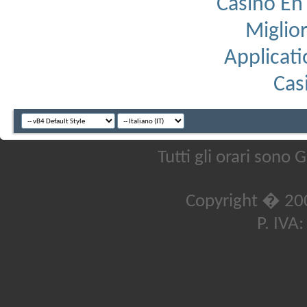
Casino En 
Miglior
Applicati
Cas
Tutti gli orari sono
Copyright � 20
P. IVA