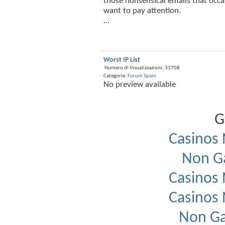
those nonsensical emails that occa
want to pay attention.
...
Worst IP List
Numero di Visualizzazioni: 31708
Categorie:
Forum Spam
No preview available
G
Casinos
Non G
Casinos
Casinos
Non Ga