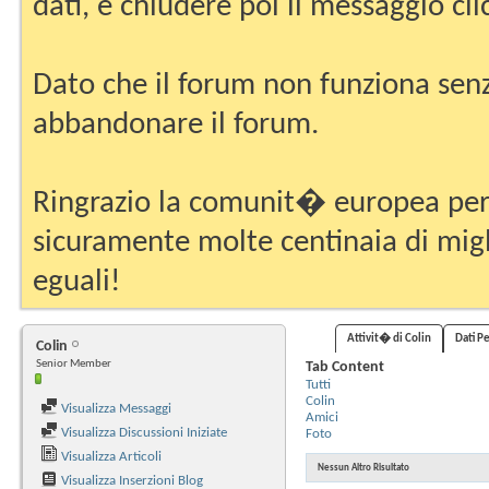
dati, e chiudere poi il messaggio cli
Dato che il forum non funziona senz
abbandonare il forum.
Ringrazio la comunit� europea per 
sicuramente molte centinaia di migli
eguali!
Attivit� di Colin
Dati P
Colin
Senior Member
Tab Content
Tutti
Colin
Visualizza Messaggi
Amici
Visualizza Discussioni Iniziate
Foto
Visualizza Articoli
Nessun Altro Risultato
Visualizza Inserzioni Blog