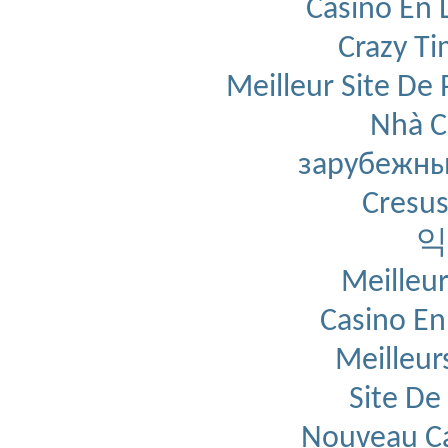
Casino En L
Crazy T
Meilleur Site De 
Nhà C
зарубежны
Cresus
익
Meilleur
Casino En
Meilleur
Site De
Nouveau Ca