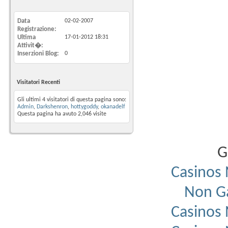
Data
02-02-2007
Registrazione
Ultima
17-01-2012
18:31
Attivit�
Inserzioni Blog
0
Visitatori Recenti
Gli ultimi 4 visitatori di questa pagina sono:
Admin
,
Darkshenron
,
hottygoddy
,
okanadelf
Questa pagina ha avuto
2,046
visite
G
Casinos
Non G
Casinos