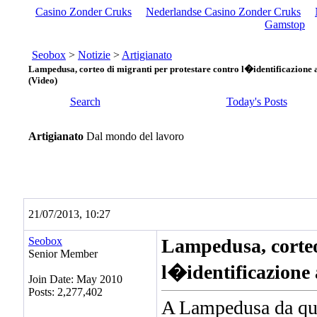
Casino Zonder Cruks
Nederlandse Casino Zonder Cruks
Gamstop
Seobox
>
Notizie
>
Artigianato
Lampedusa, corteo di migranti per protestare contro l�identificazione 
(Video)
Search
Today's Posts
Artigianato
Dal mondo del lavoro
21/07/2013, 10:27
Seobox
Lampedusa, corteo
Senior Member
l�identificazione 
Join Date: May 2010
Posts: 2,277,402
A Lampedusa da qual