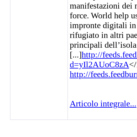
manifestazioni dei 
force. World help us
impronte digitali in
rifugiato in altri p
principali dell’isola
[...]
http://feeds.fee
d=yIl2AUoC8zA
<
http://feeds.feedbu
Articolo integrale...