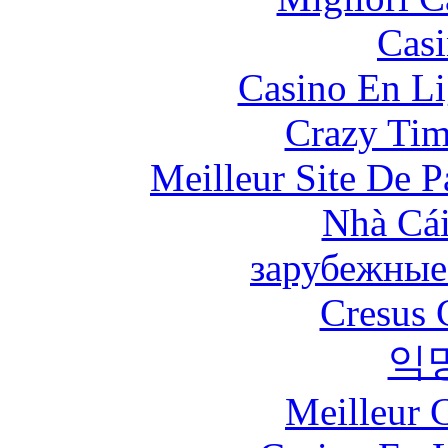
Casi
Casino En Li
Crazy Tim
Meilleur Site De Pa
Nhà Cái
зарубежные
Cresus 
익
Meilleur 