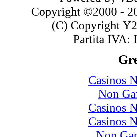
Copyright ©2000 - 201
(C) Copyright Y
Partita IVA:
Gre
Casinos 
Non Ga
Casinos 
Casinos 
Non Gam