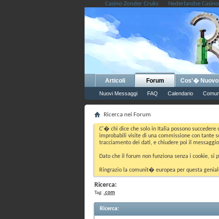
Casino Zonder Cruks
Nederlandse Casino
Articoli
Forum
Cos'� Nuovo
Nuovi Messaggi
FAQ
Calendario
Comun
Ricerca nei Forum
C'� chi dice che solo in Italia possono succedere 
improbabili visite di una commissione con tante sot
tracciamento dei dati, e chiudere poi il messaggio 
Dato che il forum non funziona senza i cookie, si
Ringrazio la comunit� europea per questa geniale 
Ricerca:
Tag:
.com
Ricerca
: