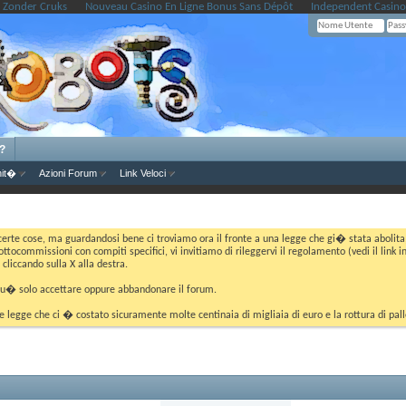
 Zonder Cruks
Nouveau Casino En Ligne Bonus Sans Dépôt
Independent Casin
?
it�
Azioni Forum
Link Veloci
certe cose, ma guardandosi bene ci troviamo ora il fronte a una legge che gi� stata abolita,
tocommissioni con compiti specifici, vi invitiamo di rileggervi il regolamento (vedi il link i
cliccando sulla X alla destra.
 pu� solo accettare oppure abbandonare il forum.
legge che ci � costato sicuramente molte centinaia di migliaia di euro e la rottura di pall