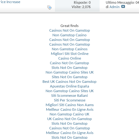
rice Increase
Risposte:
0
Ultimo Messaggio: 0
Visite: 2,076
di
Admin
Great finds
Casinos Not On Gamstop
Non Gamstop Casino
Casinos Not On Gamstop
Casinos Not On Gamstop
Non Gamstop Casinos
Migliori Siti Slot Online
Casino Online
Casino Not On Gamstop
Slots Not On Gamstop
Non Gamstop Casino Sites UK
Sites Not On Gamstop
Best UK Casinos Not On Gamstop
Apuestas Online España
Non Gamstop Casino Sites UK
Siti Scommesse Italiani
Siti Per Scommesse
Migliori Siti Casino Non Aams
Meilleur Casino En Ligne Avis
Non Gamstop Casino UK
UK Casino Not On Gamstop
Slots Not On Gamstop
Casinos Not On Gamstop
Meilleur Casino En Ligne Avis
Slots Not On Gamstop