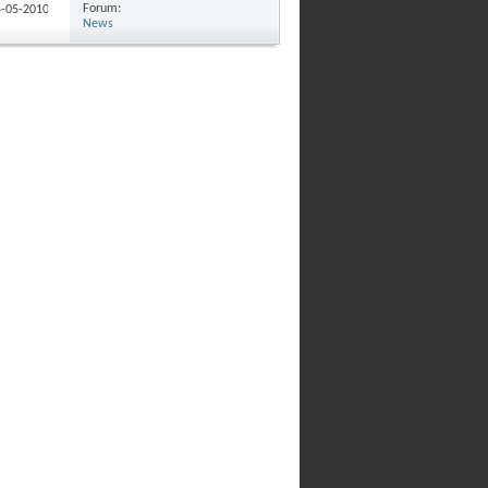
Forum:
4-05-2010
20:01
News