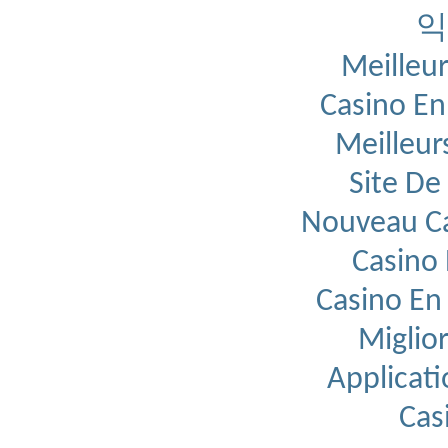
익
Meilleur
Casino En
Meilleur
Site De
Nouveau Ca
Casino 
Casino En 
Miglior
Applicati
Cas