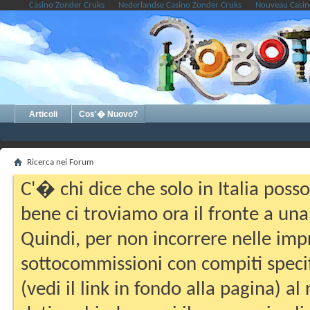
Casino Zonder Cruks
Nederlandse Casino Zonder Cruks
Nouveau Casin
Articoli
Cos'� Nuovo?
Ricerca nei Forum
C'� chi dice che solo in Italia pos
bene ci troviamo ora il fronte a una
Quindi, per non incorrere nelle imp
sottocommissioni con compiti specifi
(vedi il link in fondo alla pagina) a