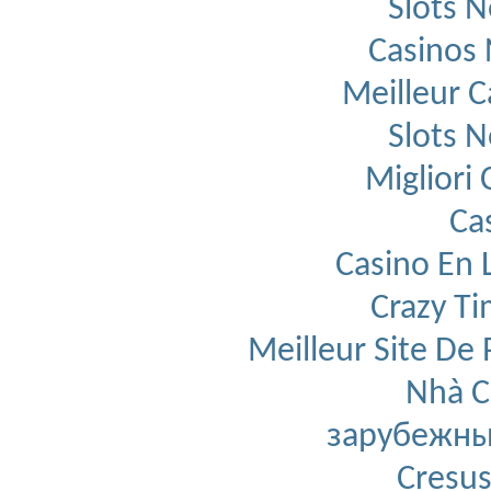
Slots 
Casinos
Meilleur C
Slots 
Migliori
Ca
Casino En L
Crazy T
Meilleur Site De 
Nhà C
зарубежны
Cresus