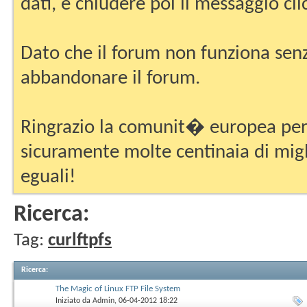
dati, e chiudere poi il messaggio cli
Dato che il forum non funziona senz
abbandonare il forum.
Ringrazio la comunit� europea per 
sicuramente molte centinaia di migli
eguali!
Ricerca:
Tag:
curlftpfs
Ricerca
:
The Magic of Linux FTP File System
Iniziato da
Admin
‎, 06-04-2012 18:22