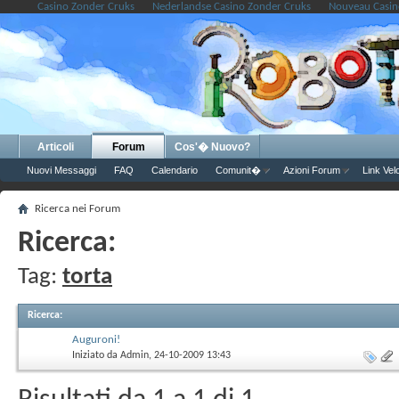
Casino Zonder Cruks
Nederlandse Casino Zonder Cruks
Nouveau Casin
Articoli
Forum
Cos'� Nuovo?
Nuovi Messaggi
FAQ
Calendario
Comunit�
Azioni Forum
Link Vel
Ricerca nei Forum
Ricerca:
Tag:
torta
Ricerca
:
Auguroni!
Iniziato da
Admin
‎, 24-10-2009 13:43