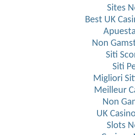
Sites 
Best UK Cas
Apuesta
Non Gamst
Siti Sc
Siti 
Migliori S
Meilleur C
Non Gam
UK Casin
Slots 