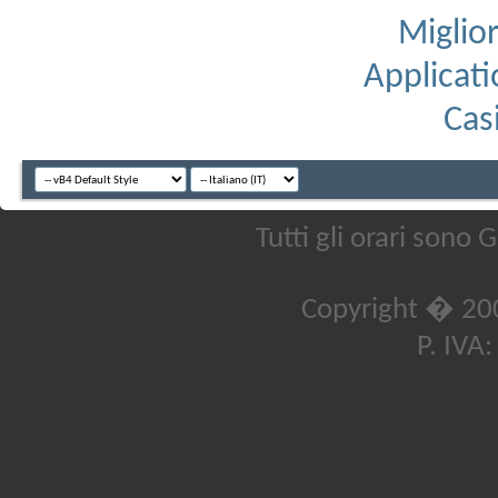
Miglior
Applicati
Cas
Tutti gli orari sono
Copyright � 20
P. IVA