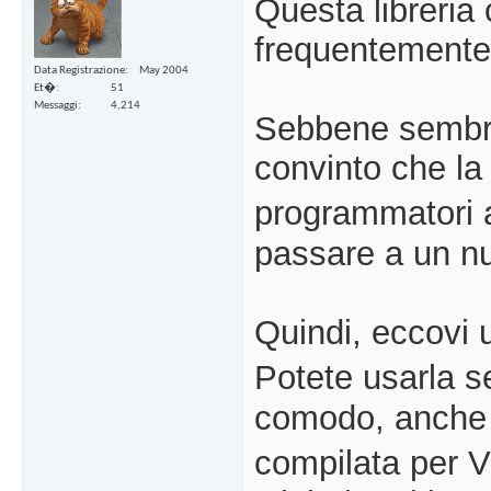
Questa libreria
frequentemente 
Data Registrazione
May 2004
Et�
51
Messaggi
4,214
Sebbene sembra
convinto che la
programmatori 
passare a un nu
Quindi, eccovi 
Potete usarla s
comodo, anche p
compilata per V