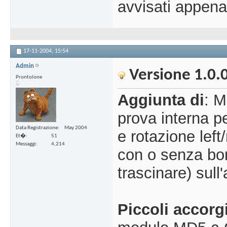
avvisati appen
17-11-2004,
15:54
Admin
Versione 1.0.
Prontolone
Aggiunta di
: M
prova interna p
Data Registrazione
May 2004
e rotazione left
Et�
51
Messaggi
4,214
con o senza bor
trascinare) sull
Piccoli accorg