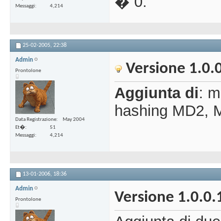
� 0.
Messaggi
4,214
25-02-2005,
22:38
Admin
Versione 1.0.
Prontolone
Aggiunta di
: m
hashing MD2, 
Data Registrazione
May 2004
Et�
51
Messaggi
4,214
13-01-2006,
18:36
Admin
Versione 1.0.0.
Prontolone