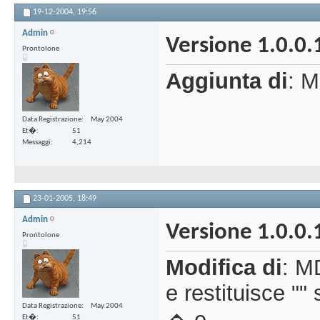
19-12-2004,
19:56
Admin
Versione 1.0.0.
Prontolone
Aggiunta di
: M
Data Registrazione
May 2004
Et�
51
Messaggi
4,214
23-01-2005,
18:49
Admin
Versione 1.0.0.
Prontolone
Modifica di
: M
e restituisce ""
Data Registrazione
May 2004
Et�
51