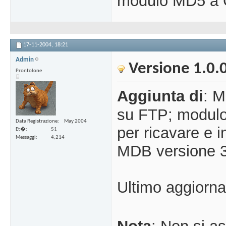
modulo MD5 a G
17-11-2004,
18:21
Admin
Versione 1.0.
Prontolone
Aggiunta di
: M
su FTP; modulo
Data Registrazione
May 2004
per ricavare e 
Et�
51
Messaggi
4,214
MDB versione 3
Ultimo aggiorn