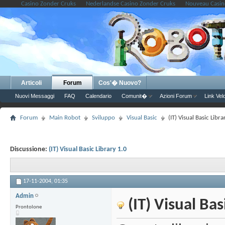
Casino Zonder Cruks
Nederlandse Casino Zonder Cruks
Nouveau Casin
Articoli
Forum
Cos'� Nuovo?
Nuovi Messaggi
FAQ
Calendario
Comunit�
Azioni Forum
Link Vel
Forum
Main Robot
Sviluppo
Visual Basic
(IT) Visual Basic Libra
Discussione:
(IT) Visual Basic Library 1.0
17-11-2004,
01:35
Admin
(IT) Visual Bas
Prontolone