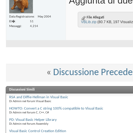
Aggiunta di due
Data Registrazione
May 2004
File Allegati
Et�
51
VBLib.zip‎
(80.7 KB, 197 Visualiz
Messaggi
4,214
«
Discussione Preced
Discussioni Simili
RSA and Diffie-Hellman in Visual Basic
Di Admin nel forum Visual Basic
HOWTO: Convert a C string 100% compatible to Visual Basic
Di Admin nel forum C, C++, C#
PD: Visual Basic Helper Library
Di Admin nel forum Assembly
Visual Basic Control Creation Edition