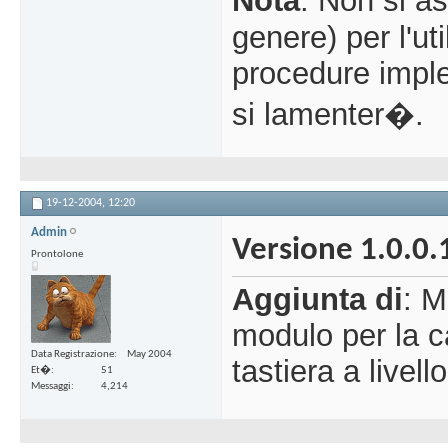
Nota
: Non si a
genere) per l'ut
procedure impl
si lamenter�.
19-12-2004,
12:20
Admin
Versione 1.0.0.
Prontolone
Aggiunta di
: M
modulo per la ca
Data Registrazione
May 2004
tastiera a livell
Et�
51
Messaggi
4,214